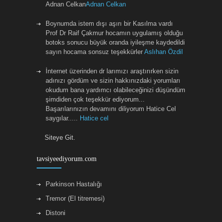
Adnan Celkan
Adnan Celkan
Boynumda istem dışı aşırı bir Kasılma vardı
Prof Dr Raif Çakmur hocamın uygulamış olduğu
botoks sonucu büyük oranda iyileşme kaydedildi
sayın hocama sonsuz teşekkürler
Aslıhan Özdil
İnternet üzerinden dr larımızı araştırırken sizin
adınızı gördüm ve sizin hakkınızdaki yorumları
okudum bana yardımcı olabileceğinizi düşündüm
şimdiden çok teşekkür ediyorum...
Başarılarınızın devamını diliyorum Hatice Cel
saygılar.....
Hatice cel
Siteye Git.
Sayin Raif Hocamiza boynumdaki distoni
tedavisi icin botoks uygulamasina devam
etmekteyim.Onceden rahatsizligim icin bircok
tavsiyeediyorum.com
doktor ve tedavi denemistim.Raif Hocamizin bu
konuda İzmirdeki en dogru adres oldugunu
Parkinson Hastalığı
soyleyebilirim.Allah herkese sifa versin.
Merih
ilk
Tremor (El titremesi)
Distoni