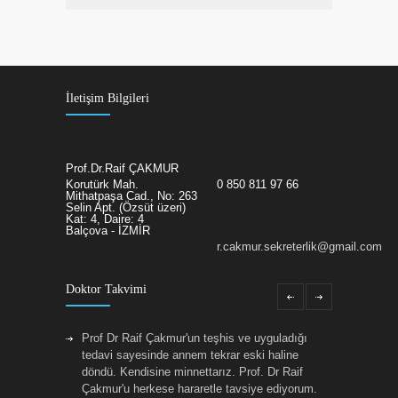
İletişim Bilgileri
Prof.Dr.Raif ÇAKMUR
Korutürk Mah.
0 850 811 97 66
Mithatpaşa Cad., No: 263
Selin Apt. (Özsüt üzeri)
Kat: 4, Daire: 4
Balçova - İZMİR
r.cakmur.sekreterlik@gmail.com
Doktor Takvimi
Prof Dr Raif Çakmur'un teşhis ve uyguladığı
tedavi sayesinde annem tekrar eski haline
döndü. Kendisine minnettarız. Prof. Dr Raif
Çakmur'u herkese hararetle tavsiye ediyorum.