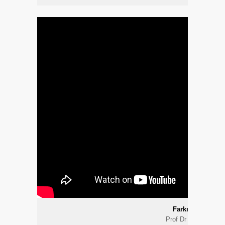
Farkındamısınız
Prof Dr Raif ÇAKM