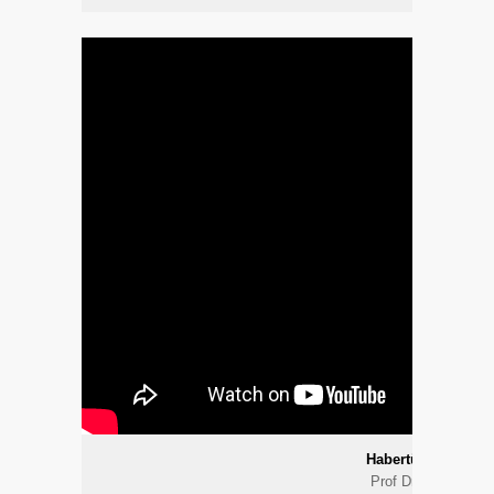
Habertürk-HT Sağl
Prof Dr Raif Çakmu