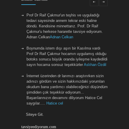
Prof Dr Raif Çakmur'un teşhis ve uyguladığı
tedavi sayesinde annem tekrar eski haline
döndü. Kendisine minnettarız. Prof. Dr Raif
Çakmur'u herkese hararetle tavsiye ediyorum.
Adnan Celkan
Adnan Celkan
Boynumda istem dışı aşırı bir Kasılma vardı
Prof Dr Raif Çakmur hocamın uygulamış olduğu
botoks sonucu büyük oranda iyileşme kaydedildi
sayın hocama sonsuz teşekkürler
Aslıhan Özdil
İnternet üzerinden dr larımızı araştırırken sizin
adınızı gördüm ve sizin hakkınızdaki yorumları
okudum bana yardımcı olabileceğinizi düşündüm
şimdiden çok teşekkür ediyorum...
Başarılarınızın devamını diliyorum Hatice Cel
saygılar.....
Hatice cel
Siteye Git.
Sayin Raif Hocamiza boynumdaki distoni
tedavisi icin botoks uygulamasina devam
etmekteyim.Onceden rahatsizligim icin bircok
tavsiyeediyorum.com