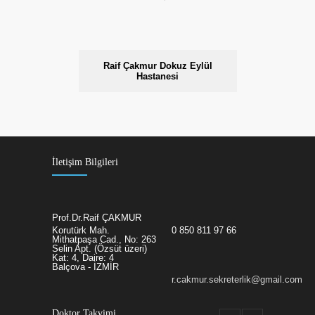
Raif Çakmur Dokuz Eylül
Hastanesi
İletişim Bilgileri
Prof.Dr.Raif ÇAKMUR
Korutürk Mah.
0 850 811 97 66
Mithatpaşa Cad., No: 263
Selin Apt. (Özsüt üzeri)
Kat: 4, Daire: 4
Balçova - İZMİR
r.cakmur.sekreterlik@gmail.com
Doktor Takvimi